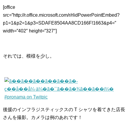
[office
src=”http://r.office.microsoft.com/r/rlidPowerPointEmbed?
p1=1&p2=1&p3=SDAFE8504AA8CD166F!1663&p4=”
width=”402″ height=”327″]
それでは、模様を少し。
後援のインフラジスティックスの T シャツを着てきた店長
さんを撮影。カメラは例のあれです！