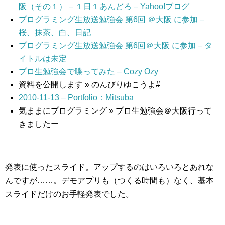
阪（その１） – １日１あんどろ – Yahoo!ブログ
プログラミング生放送勉強会 第6回 ＠大阪 に参加 –
桜、抹茶、白、日記
プログラミング生放送勉強会 第6回＠大阪 に参加 – タ
イトルは未定
プロ生勉強会で喋ってみた – Cozy Ozy
資料を公開します » のんびりゆこうよ#
2010-11-13 – Portfolio：Mitsuba
気ままにプログラミング » プロ生勉強会＠大阪行って
きましたー
発表に使ったスライド。アップするのはいろいろとあれな
んですが……。デモアプリも（つくる時間も）なく、基本
スライドだけのお手軽発表でした。