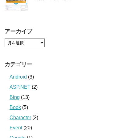
アーカイブ
カテゴリー
Android
(3)
ASP.NET
(2)
Bing
(13)
Book
(5)
Character
(2)
Event
(20)
Google
(1)