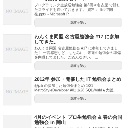
プログラミング生放送勉強会 第8回＠名古屋 で話し
たスライドを置いておきます。 資料： IE9で開
発.pptx - Microsoft P...
記事を読む
わんくま同盟 名古屋勉強会 #17 に参加
してきた。
わんくま同盟 名古屋勉強会 #17 に参加してきまし
た！ 一言感想など。ちなみに、来週の勉強会の準備
を内職してました。ごめんなさい。 ...
記事を読む
2012年 参加・開催した IT 勉強会まとめ
@jz5 の参加した勉強会まとめ 1/21
MetroStyleDeveloper #01 1/28 SQLWorld★大阪...
記事を読む
4月のイベント プロ生勉強会 & 春の合同
勉強会 in 岡山