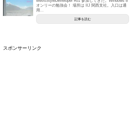
MetroStyleDeveloper #01 参加してきた。Windows 8
オンリーの勉強会！ 場所は IIJ 関西支社。入口は通
用...
記事を読む
スポンサーリンク