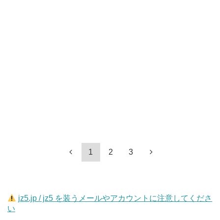
1
2
3
jz5.jp / jz5 を装うメールやアカウントに注意してくださ
い