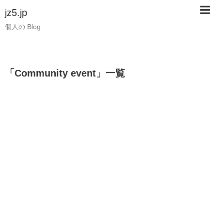
jz5.jp
個人の Blog
「
Community event
」
一覧