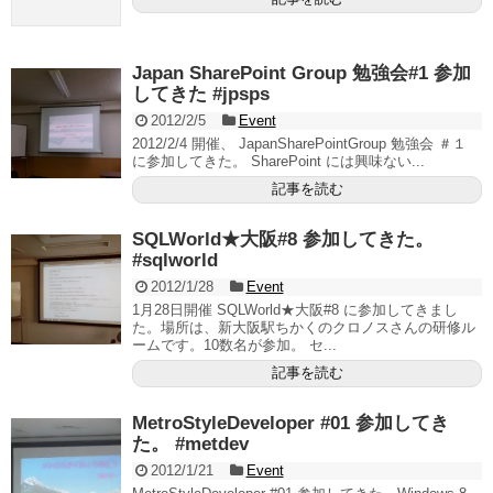
Japan SharePoint Group 勉強会#1 参加
してきた #jpsps
2012/2/5
Event
2012/2/4 開催、 JapanSharePointGroup 勉強会 ＃１
に参加してきた。 SharePoint には興味ない...
記事を読む
SQLWorld★大阪#8 参加してきた。
#sqlworld
2012/1/28
Event
1月28日開催 SQLWorld★大阪#8 に参加してきまし
た。場所は、新大阪駅ちかくのクロノスさんの研修ル
ームです。10数名が参加。 セ...
記事を読む
MetroStyleDeveloper #01 参加してき
た。 #metdev
2012/1/21
Event