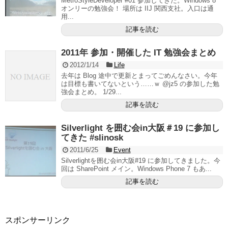
MetroStyleDeveloper #01 参加してきた。Windows 8
オンリーの勉強会！ 場所は IIJ 関西支社。入口は通
用...
記事を読む
2011年 参加・開催した IT 勉強会まとめ
2012/1/14
Life
去年は Blog 途中で更新とまってごめんなさい。今年
は目標も書いてないという……ｗ @jz5 の参加した勉
強会まとめ。 1/29...
記事を読む
Silverlight を囲む会in大阪＃19 に参加し
てきた #slinosk
2011/6/25
Event
Silverlightを囲む会in大阪#19 に参加してきました。今
回は SharePoint メイン。Windows Phone 7 もあ...
記事を読む
スポンサーリンク