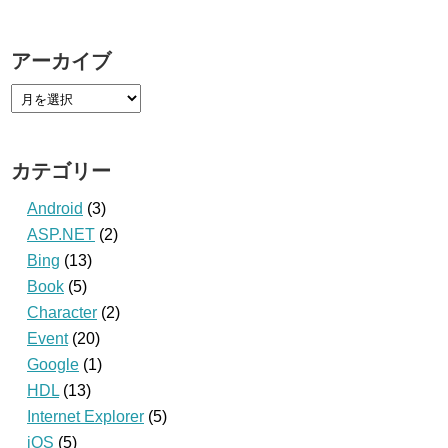
アーカイブ
カテゴリー
Android
(3)
ASP.NET
(2)
Bing
(13)
Book
(5)
Character
(2)
Event
(20)
Google
(1)
HDL
(13)
Internet Explorer
(5)
iOS
(5)