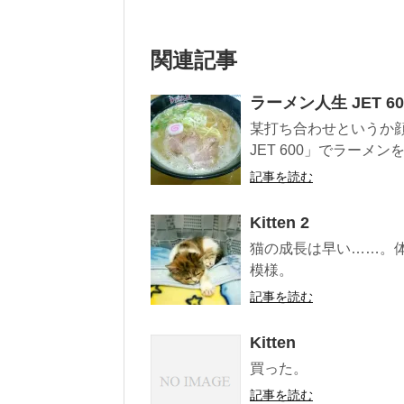
関連記事
ラーメン人生 JET 6
某打ち合わせというか顔
JET 600」でラーメ
記事を読む
Kitten 2
猫の成長は早い……。体重
模様。
記事を読む
Kitten
買った。
記事を読む