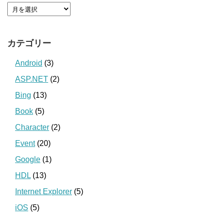
カテゴリー
Android
(3)
ASP.NET
(2)
Bing
(13)
Book
(5)
Character
(2)
Event
(20)
Google
(1)
HDL
(13)
Internet Explorer
(5)
iOS
(5)