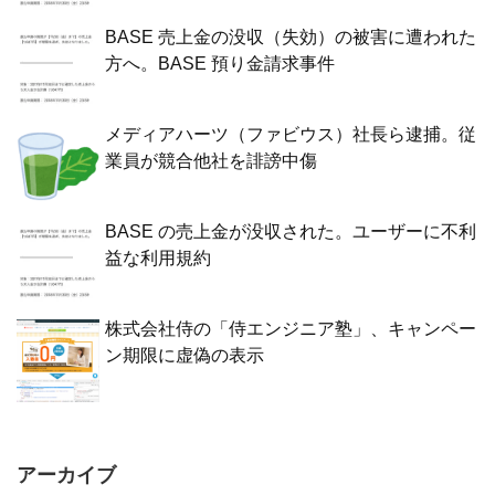
BASE 売上金の没収（失効）の被害に遭われた
方へ。BASE 預り金請求事件
メディアハーツ（ファビウス）社長ら逮捕。従
業員が競合他社を誹謗中傷
BASE の売上金が没収された。ユーザーに不利
益な利用規約
株式会社侍の「侍エンジニア塾」、キャンペー
ン期限に虚偽の表示
アーカイブ