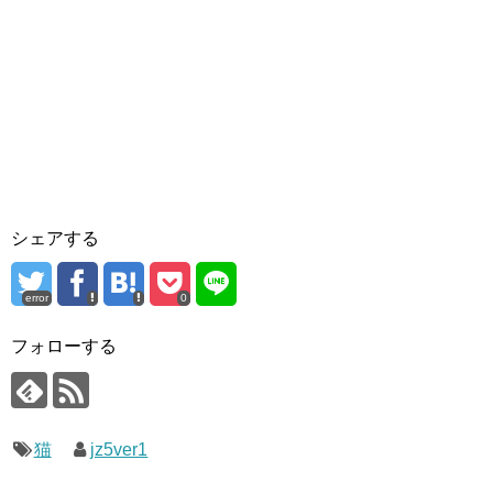
シェアする
error
0
フォローする
猫
jz5ver1