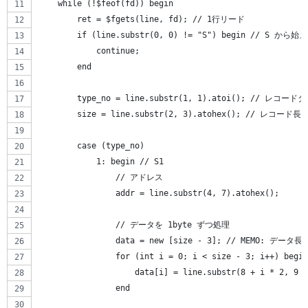
    while (!$feof(fd)) begin
        ret = $fgets(line, fd); // 1行リード
        if (line.substr(0, 0) != "S") begin // S
            continue;
        end
        type_no = line.substr(1, 1).atoi(); // レコード
        size = line.substr(2, 3).atohex(); // レコード長
        case (type_no)
            1: begin // S1
                // アドレス
                addr = line.substr(4, 7).atohex();
                // データを 1byte ずつ処理
                data = new [size - 3]; // MEMO:
                for (int i = 0; i < size - 3; i++) begin
                    data[i] = line.substr(8 + i * 2,
                end