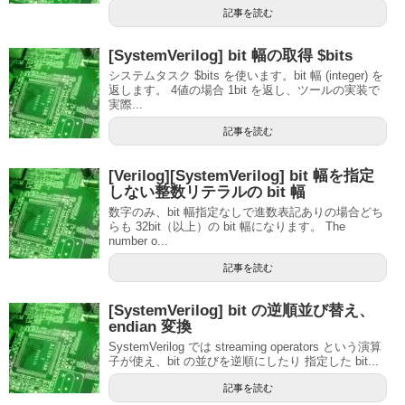
記事を読む
[SystemVerilog] bit 幅の取得 $bits
システムタスク $bits を使います。bit 幅 (integer) を
返します。 4値の場合 1bit を返し、ツールの実装で
実際...
記事を読む
[Verilog][SystemVerilog] bit 幅を指定
しない整数リテラルの bit 幅
数字のみ、bit 幅指定なしで進数表記ありの場合どち
らも 32bit（以上）の bit 幅になります。 The
number o...
記事を読む
[SystemVerilog] bit の逆順並び替え、
endian 変換
SystemVerilog では streaming operators という演算
子が使え、bit の並びを逆順にしたり 指定した bit...
記事を読む