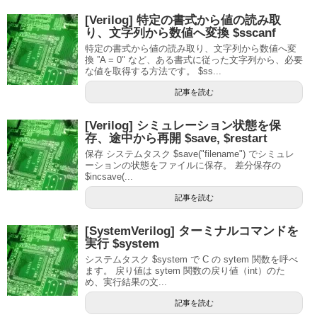
[Verilog] 特定の書式から値の読み取
り、文字列から数値へ変換 $sscanf
特定の書式から値の読み取り、文字列から数値へ変
換 ”A = 0" など、ある書式に従った文字列から、必要
な値を取得する方法です。 $ss...
記事を読む
[Verilog] シミュレーション状態を保
存、途中から再開 $save, $restart
保存 システムタスク $save("filename") でシミュレ
ーションの状態をファイルに保存。 差分保存の
$incsave(...
記事を読む
[SystemVerilog] ターミナルコマンドを
実行 $system
システムタスク $system で C の sytem 関数を呼べ
ます。 戻り値は sytem 関数の戻り値（int）のた
め、実行結果の文...
記事を読む