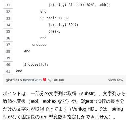
                $display("S1 addr: %2h", addr);
            end
            9: begin // S9
                $display("S9");
                break;
            end
        endcase
    end
    $fclose(fd);
end
gistfile1.v
hosted with
by
GitHub
view raw
ポイントは、一部分の文字列の取得（substr）、文字列から
数値へ変換（atoi、atohex など）や、$fgets で1行の長さ分
だけの文字列が取得できてます（Verilog HDL では、string
型がなく固定長の reg 型変数を指定しかできません）。