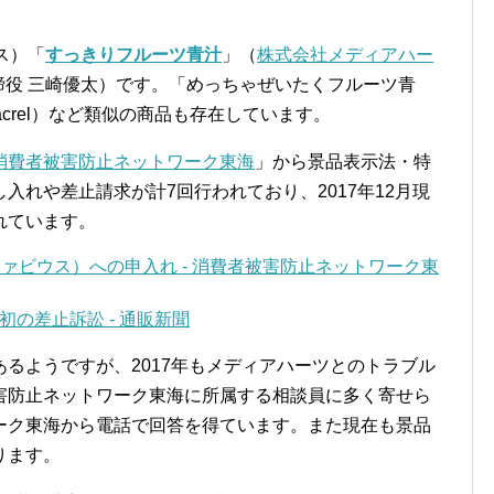
ウス）「
すっきりフルーツ青汁
」（
株式会社メディアハー
取締役 三崎優太）です。「めっちゃぜいたくフルーツ青
pacrel）など類似の商品も存在しています。
消費者被害防止ネットワーク東海
」から景品表示法・特
入れや差止請求が計7回行われており、2017年12月現
れています。
ァビウス）への申入れ - 消費者被害防止ネットワーク東
の差止訴訟 - 通販新聞
るようですが、2017年もメディアハーツとのトラブル
害防止ネットワーク東海に所属する相談員に多く寄せら
ーク東海から電話で回答を得ています。また現在も景品
ります。