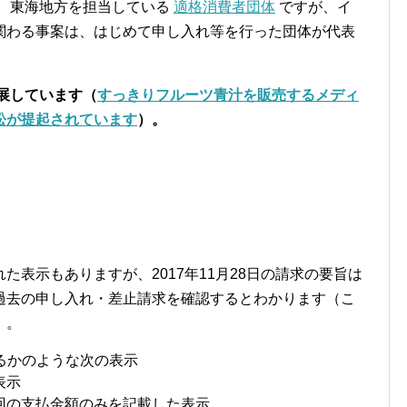
は、東海地方を担当している
適格消費者団体
ですが、イ
関わる事案は、はじめて申し入れ等を行った団体が代表
へ発展しています（
すっきりフルーツ青汁を販売するメディ
訟が提起されています
）。
表示もありますが、2017年11月28日の請求の要旨は
過去の申し入れ・差止請求を確認するとわかります（こ
）。
るかのような次の表示
表示
回の支払金額のみを記載した表示