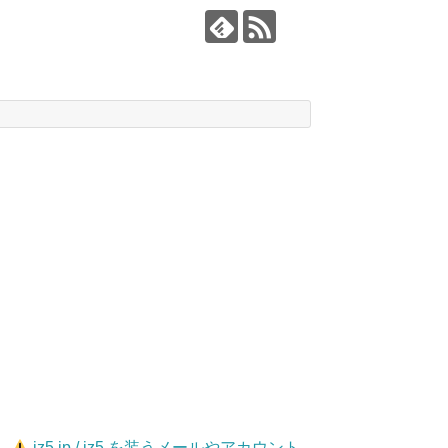
jz5.jp / jz5 を装うメールやアカウント