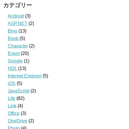
カテゴリー
Android
(3)
ASP.NET
(2)
Bing
(13)
Book
(5)
Character
(2)
Event
(20)
Google
(1)
HDL
(13)
Internet Explorer
(5)
iOS
(5)
JavaScript
(2)
Life
(82)
Link
(4)
Office
(3)
OneDrive
(2)
Photo
(4)