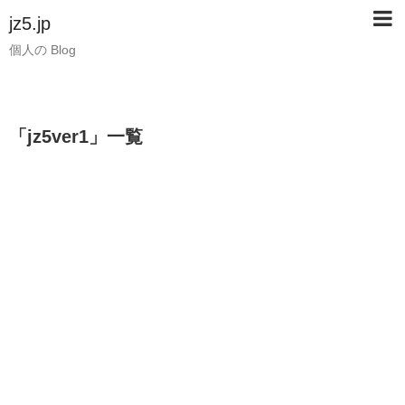
jz5.jp
個人の Blog
「
jz5ver1
」
一覧