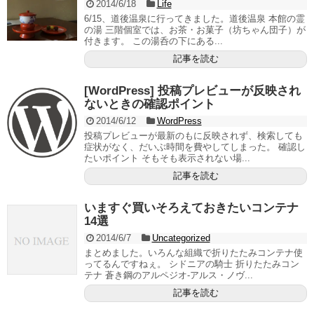
2014/6/18
Life
6/15、道後温泉に行ってきました。道後温泉 本館の霊
の湯 三階個室では、お茶・お菓子（坊ちゃん団子）が
付きます。 この湯呑の下にある...
記事を読む
[WordPress] 投稿プレビューが反映され
ないときの確認ポイント
2014/6/12
WordPress
投稿プレビューが最新のもに反映されず、検索しても
症状がなく、だいぶ時間を費やしてしまった。 確認し
たいポイント そもそも表示されない場...
記事を読む
いますぐ買いそろえておきたいコンテナ
14選
2014/6/7
Uncategorized
まとめました。いろんな組織で折りたたみコンテナ使
ってるんですねぇ。 シドニアの騎士 折りたたみコン
テナ 蒼き鋼のアルペジオ-アルス・ノヴ...
記事を読む