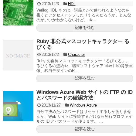
2013/12/3
HDL
Verilog HDL ネタは、講義とかで使われるようなのを
書くとアクセスアップしたりするんだろうか。どんな
のがいいかわからないけど。 今...
記事を読む
Ruby 非公式マスコットキャラクター る
びくる
2013/12/2
Character
Ruby の自称マスコットキャラクター「るびくる」。
るびくるの壁紙や、端末ソフトウェア ckw 用の背景画
像、独自デザインのR...
記事を読む
Windows Azure Web サイトの FTP の ID
とパスワードの確認方法
2013/11/27
Windows Azure
自分で決めたパスワードはリセットするしかありませ
んが、Web サイトに接続するだけなら発行プロファイ
ルの ID とパスワードが使えます。 ...
記事を読む