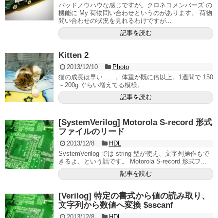
バッドノウハウな感じですが。クロネコメンバーズ の
機能に My 荷物問い合わせというのがあります。 荷物
問い合わせの状況を見れるわけですが...
記事を読む
Kitten 2
2013/12/10
Photo
猫の成長は早い……。体重が既に倍以上。1週間で 150
～200g ぐらい増えてる模様。
記事を読む
[SystemVerilog] Motorola S-record 形式
ファイルのリード
2013/12/8
HDL
SystemVerilog では string 型が使え、文字列操作もで
きるよ、という話です。 Motorola S-record 形式フ...
記事を読む
[Verilog] 特定の書式から値の読み取り、
文字列から数値へ変換 $sscanf
2013/12/8
HDL