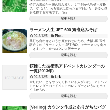
特定の書式から値の読み取り、文字列から数値へ変換
”A = 0" など、ある書式に従った文字列から、必要な値
を取得する方法です。 $ss...
記事を読む
ラーメン人生 JET 600 鶏煮込みそば
2013/12/5
Photo
某打ち合わせというか顔合わせのため、大阪 JR 玉造
駅近くの「ラーメン人生 JET 600」でラーメンを食べ
てきました。食べログの大阪ラーメ...
記事を読む
頓挫した技術系アドベントカレンダーの
一覧(2013年)
2013/12/5
Link
やりたいことをやってくれている人がいた。 アドベン
トカレンダーのアドベントカレンダーというのも出て
くるかもね。
記事を読む
[Verilog] カウンタ作成とありがちなバグ