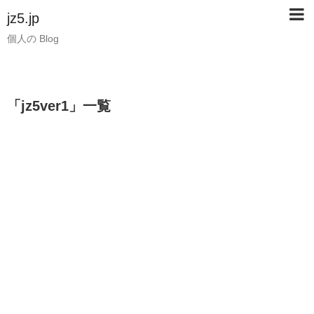
jz5.jp
個人の Blog
「
jz5ver1
」
一覧