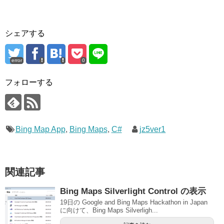
シェアする
error
0
フォローする
Bing Map App
,
Bing Maps
,
C#
jz5ver1
関連記事
Bing Maps Silverlight Control の表示
19日の Google and Bing Maps Hackathon in Japan
に向けて、Bing Maps Silverligh...