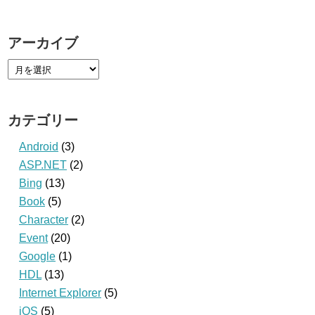
アーカイブ
カテゴリー
Android
(3)
ASP.NET
(2)
Bing
(13)
Book
(5)
Character
(2)
Event
(20)
Google
(1)
HDL
(13)
Internet Explorer
(5)
iOS
(5)