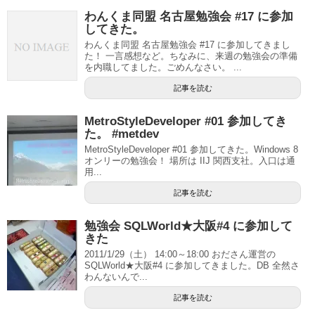
わんくま同盟 名古屋勉強会 #17 に参加
してきた。
わんくま同盟 名古屋勉強会 #17 に参加してきまし
た！ 一言感想など。ちなみに、来週の勉強会の準備
を内職してました。ごめんなさい。 ...
記事を読む
MetroStyleDeveloper #01 参加してき
た。 #metdev
MetroStyleDeveloper #01 参加してきた。Windows 8
オンリーの勉強会！ 場所は IIJ 関西支社。入口は通
用...
記事を読む
勉強会 SQLWorld★大阪#4 に参加して
きた
2011/1/29（土） 14:00～18:00 おださん運営の
SQLWorld★大阪#4 に参加してきました。DB 全然さ
わんないんで...
記事を読む