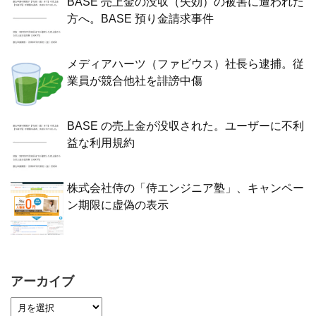
BASE 売上金の没収（失効）の被害に遭われた
方へ。BASE 預り金請求事件
メディアハーツ（ファビウス）社長ら逮捕。従
業員が競合他社を誹謗中傷
BASE の売上金が没収された。ユーザーに不利
益な利用規約
株式会社侍の「侍エンジニア塾」、キャンペー
ン期限に虚偽の表示
アーカイブ