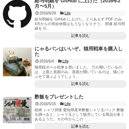
給与明細を GitHub に上げた（2016年2
月〜5月）
2016/6/29
Life
給与明細を GitHub に上げた。とりあえず PDF のみ。
4月からの有給休暇はもうなくなりそう。 関連 給与明
細を G...
記事を読む
にゃるパンはいいぞ。猫用戦車を購入し
た
2016/6/4
Life
猫用段ボール戦車を買いました。 穴が開いているの
は、上面と底面のみ。底面が開いているのは、猫にか
ぶせて遊ぶようでしょう...
記事を読む
酢飯をプレゼントした
2016/5/15
Life
経緯 シャリ持慢 愛知県産米酢飯シャリ玉パック 酢飯
を調べると、シャリ玉として販売している商品が多く
あるようだ。その中からこの「...
記事を読む