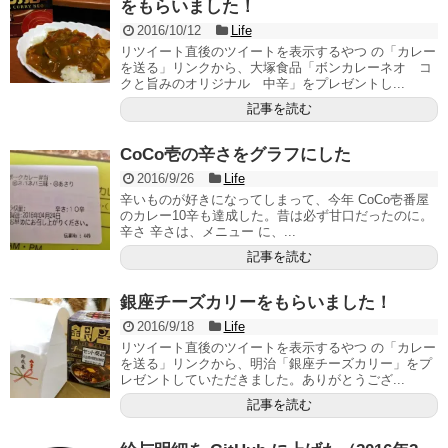
をもらいました！
2016/10/12
Life
リツイート直後のツイートを表示するやつ の「カレー
を送る」リンクから、大塚食品「ボンカレーネオ コ
クと旨みのオリジナル 中辛」をプレゼントし...
記事を読む
CoCo壱の辛さをグラフにした
2016/9/26
Life
辛いものが好きになってしまって、今年 CoCo壱番屋
のカレー10辛も達成した。昔は必ず甘口だったのに。
辛さ 辛さは、メニュー に、...
記事を読む
銀座チーズカリーをもらいました！
2016/9/18
Life
リツイート直後のツイートを表示するやつ の「カレー
を送る」リンクから、明治「銀座チーズカリー」をプ
レゼントしていただきました。ありがとうござ...
記事を読む