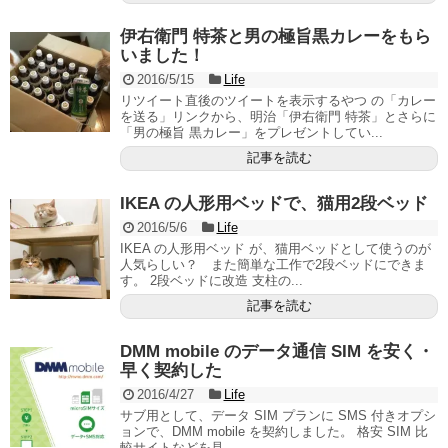
伊右衛門 特茶と男の極旨黒カレーをもら
いました！
2016/5/15
Life
リツイート直後のツイートを表示するやつ の「カレー
を送る」リンクから、明治「伊右衛門 特茶」とさらに
「男の極旨 黒カレー」をプレゼントしてい...
記事を読む
IKEA の人形用ベッドで、猫用2段ベッド
2016/5/6
Life
IKEA の人形用ベッド が、猫用ベッドとして使うのが
人気らしい？ また簡単な工作で2段ベッドにできま
す。 2段ベッドに改造 支柱の...
記事を読む
DMM mobile のデータ通信 SIM を安く・
早く契約した
2016/4/27
Life
サブ用として、データ SIM プランに SMS 付きオプシ
ョンで、DMM mobile を契約しました。 格安 SIM 比
較サイトなどを見...